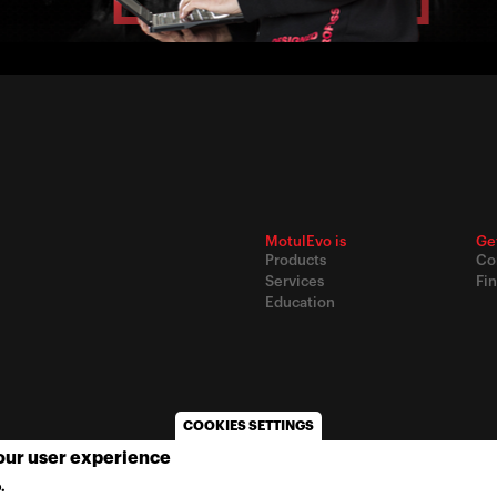
MotulEvo is
Ge
Products
Co
Services
Fin
Education
COOKIES SETTINGS
your user experience
© 2020
Motul
-
Privacy policy
.
MORE INFO