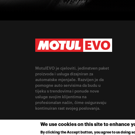
MotulEVO je cjeloviti, jedinstven paket
proizvoda i usluga dizajniran za
automatske mjenjače. Razvijen je da
pomogne auto servisima da budu u
tijeku s trendovima i ponude nove
usluge svojim klijentima na
profesionalan način, čime osiguravaju
kontinuiran rast svojeg poslovanja.
CHANGE LOCATION
We use cookies on this site to enhance 
By clicking the Accept button, you agree to us doing so